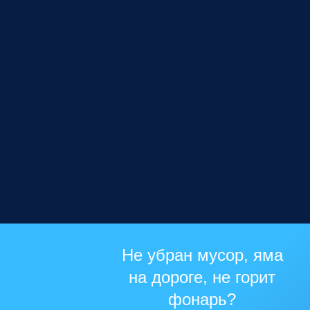
Не убран мусор, яма
на дороге, не горит
фонарь?