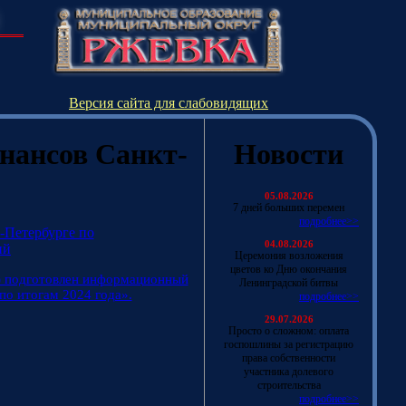
Версия сайта для слабовидящих
нансов Санкт-
Новости
05.08.2026
7 дней больших перемен
подробнее>>
-Петербурге по
04.08.2026
ий
Церемония возложения
цветов ко Дню окончания
) подготовлен информационный
Ленинградской битвы
по итогам 2024 года».
подробнее>>
29.07.2026
Просто о сложном: оплата
госпошлины за регистрацию
права собственности
участника долевого
строительства
подробнее>>