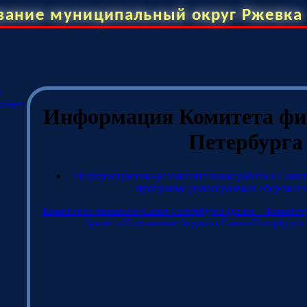
вание муниципальный округ Ржевка
и
ие
Нет
Информация Комитета фи
Петербурга
Информационно-разъяснительная работа в Санкт
программе долгосрочных сбережен
Комитетом финансов Санкт-Петербурга (далее – Комитет
буклет «Исполнение бюджета Санкт-Петербурга 