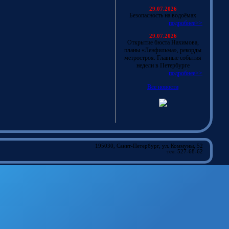
29.07.2026
Безопасность на водоёмах
подробнее>>
29.07.2026
Открытие бюста Нахимова,
планы «Ленфильма», рекорды
метростроя. Главные события
недели в Петербурге
подробнее>>
Все новости
195030, Санкт-Петербург, ул. Коммуны, 52
тел: 527-68-62