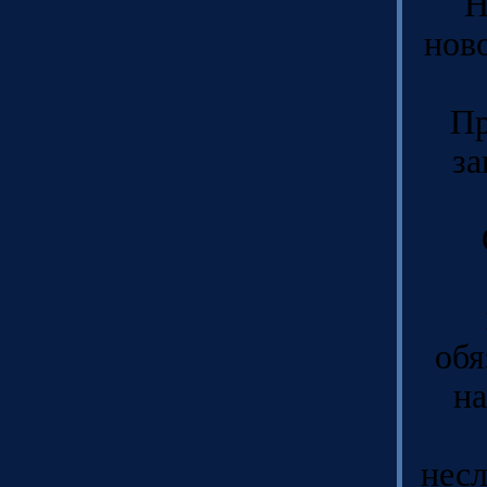
Н
нов
Пр
за
обя
на
нес