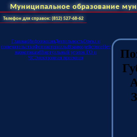
Муниципальное образование мун
Телефон для справок: (812) 527-68-62
Главная
Информация
Деятельность
Опека и
попечительство
Фотоматериалы
Взаимодействие
Нет
По
наркотикам!
Виртуальный уголок ГО и
ЧС
Электронная приемная
Гу
А