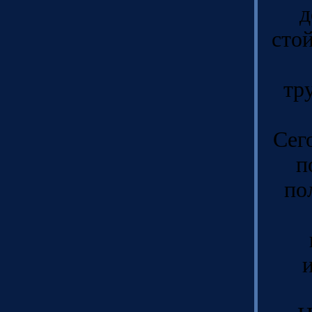
д
сто
тр
Сег
п
по