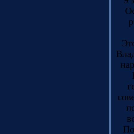
9 
Ос
р
Эт
Вла
нар
г
сов
п
в
По