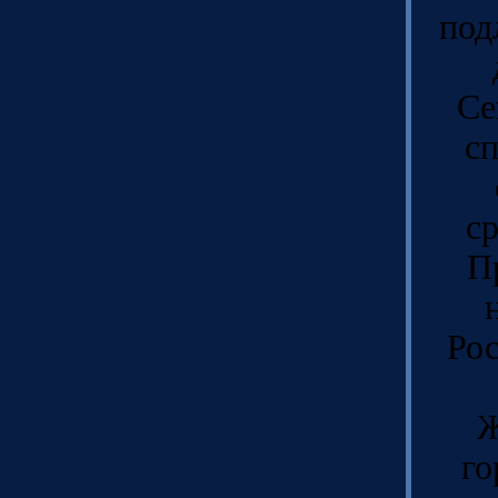
под
Се
сп
с
П
Рос
Ж
го