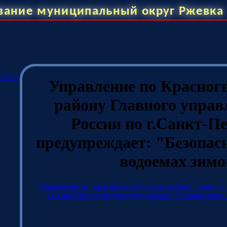
вание муниципальный округ Ржевка
и
ие
Нет
Управление по Красног
району Главного упра
России по г.Санкт-П
предупреждает: "Безопасн
водоемах зим
Управление по Красногвардейскому району Главного
г.Санкт-Петербургу предупреждает: "Безопасность 