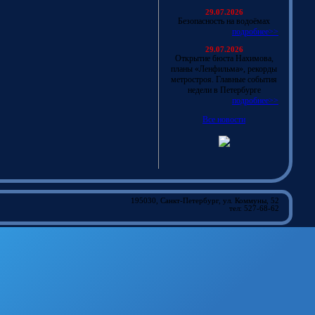
29.07.2026
Безопасность на водоёмах
подробнее>>
29.07.2026
Открытие бюста Нахимова,
планы «Ленфильма», рекорды
метростроя. Главные события
недели в Петербурге
подробнее>>
Все новости
195030, Санкт-Петербург, ул. Коммуны, 52
тел: 527-68-62