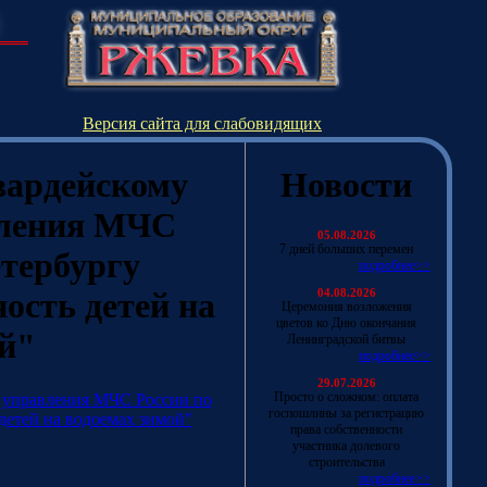
Версия сайта для слабовидящих
вардейскому
Новости
вления МЧС
05.08.2026
7 дней больших перемен
етербургу
подробнее>>
ость детей на
04.08.2026
Церемония возложения
цветов ко Дню окончания
ой"
Ленинградской битвы
подробнее>>
29.07.2026
Просто о сложном: оплата
 управления МЧС России по
госпошлины за регистрацию
детей на водоемах зимой"
права собственности
участника долевого
строительства
подробнее>>