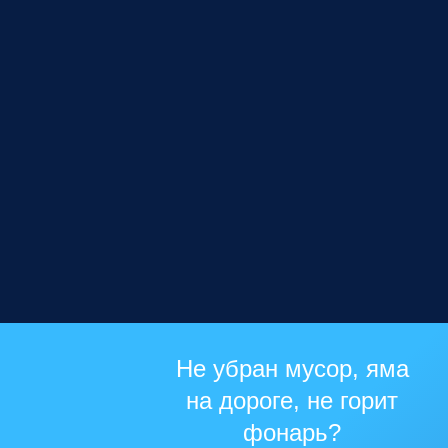
Не убран мусор, яма
на дороге, не горит
фонарь?