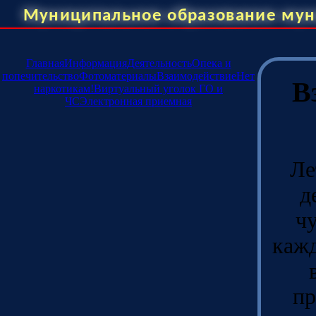
Муниципальное образование мун
Главная
Информация
Деятельность
Опека и
попечительство
Фотоматериалы
Взаимодействие
Нет
В
наркотикам!
Виртуальный уголок ГО и
ЧС
Электронная приемная
Ле
д
ч
кажд
пр