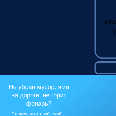
вза
Не убран мусор, яма
на дороге, не горит
фонарь?
Столкнулись с проблемой —