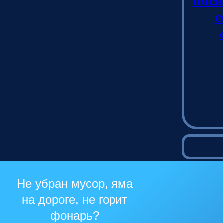
пос
с
Не убран мусор, яма
на дороге, не горит
фонарь?