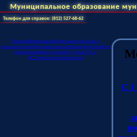
Муниципальное образование мун
Телефон для справок: (812) 527-68-62
Главная
Информация
Деятельность
Опека и
попечительство
Фотоматериалы
Взаимодействие
Нет
М
наркотикам!
Виртуальный уголок ГО и
ЧС
Электронная приемная
С 1
а
по