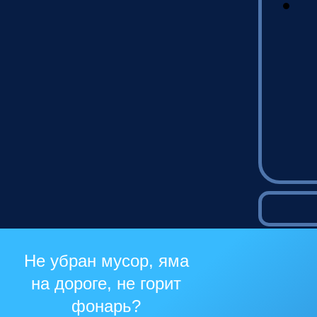
Не убран мусор, яма
на дороге, не горит
фонарь?