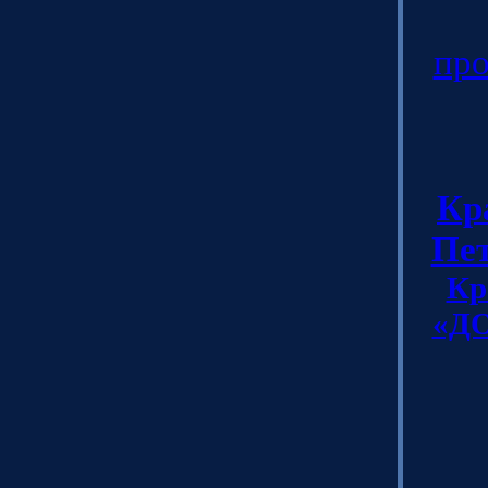
про
Кр
Пе
Кр
«ДО