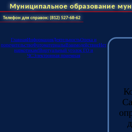
Муниципальное образование мун
Телефон для справок: (812) 527-68-62
Главная
Информация
Деятельность
Опека и
попечительство
Фотоматериалы
Взаимодействие
Нет
наркотикам!
Виртуальный уголок ГО и
ЧС
Электронная приемная
К
Са
оп
д