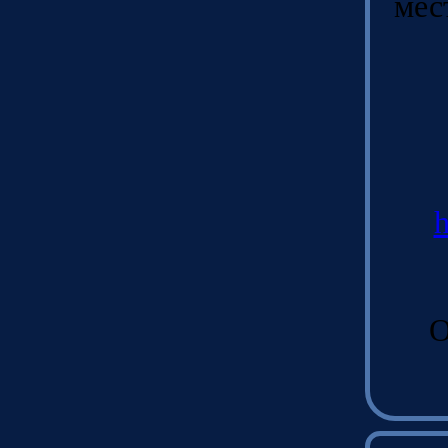
мес
h
О