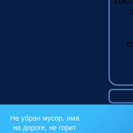
сост
с
Не убран мусор, яма
на дороге, не горит