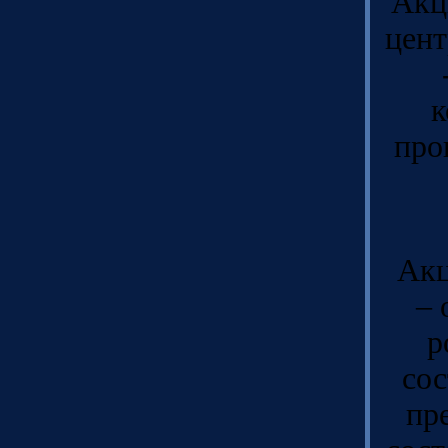
Акц
цент
к
про
Акц
– 
р
сос
пр