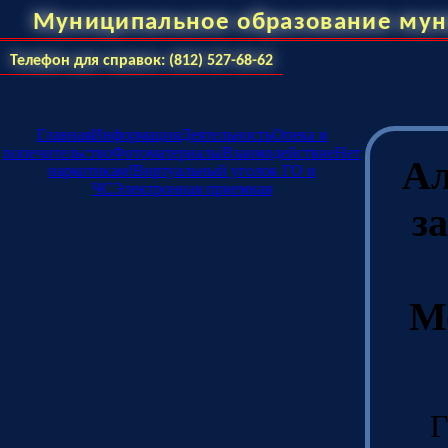
Муниципальное образование мун
Телефон для справок: (812) 527-68-62
Главная
Информация
Деятельность
Опека и
попечительство
Фотоматериалы
Взаимодействие
Нет
Ал
наркотикам!
Виртуальный уголок ГО и
ЧС
Электронная приемная
з
М
Г