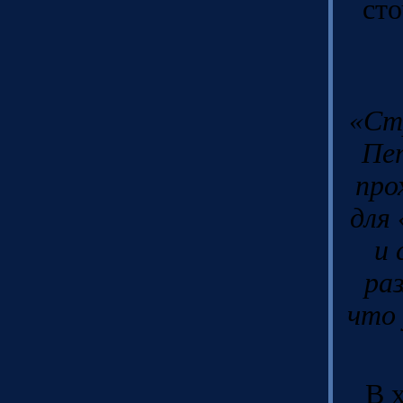
сто
«Ст
Пет
про
для
и 
ра
что 
В 