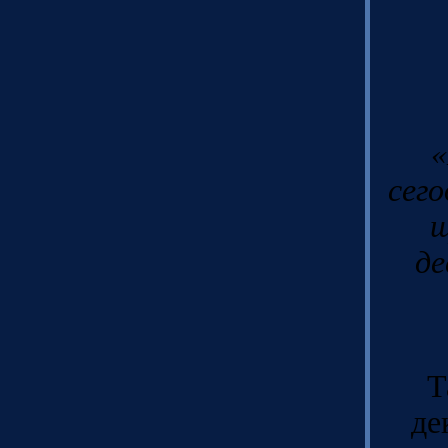
«
сего
щ
де
Т
де