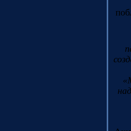
поб
п
соз
«
над