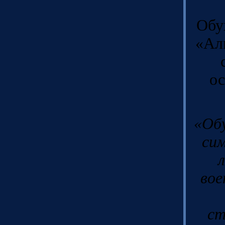
Обу
«Ал
о
«Обу
си
вое
ст