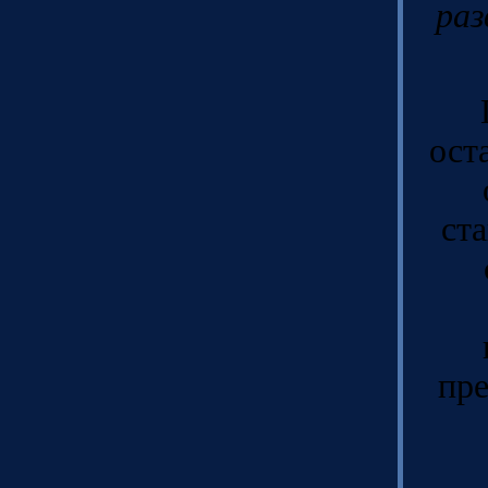
раз
ост
ст
пре