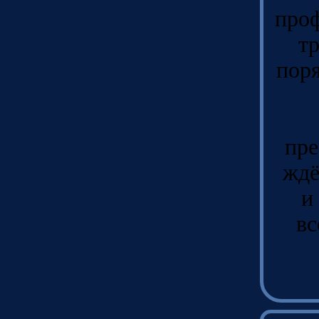
проф
тр
поря
пре
ждё
и
вс