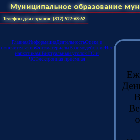
Муниципальное образование мун
Телефон для справок: (812) 527-68-62
Главная
Информация
Деятельность
Опека и
попечительство
Фотоматериалы
Взаимодействие
Нет
наркотикам!
Виртуальный уголок ГО и
ЧС
Электронная приемная
Еж
Ден
В
Ве
о