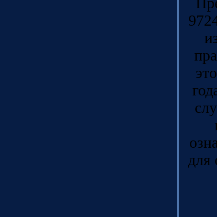
Пр
9724
и
пра
это
год
слу
озна
для 