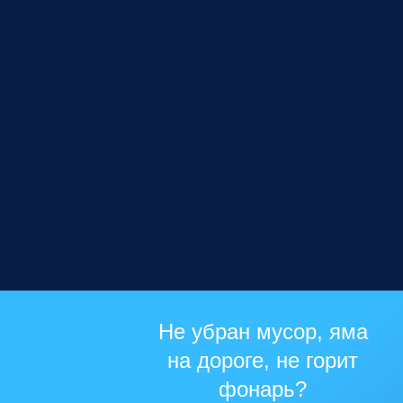
Не убран мусор, яма
на дороге, не горит
фонарь?