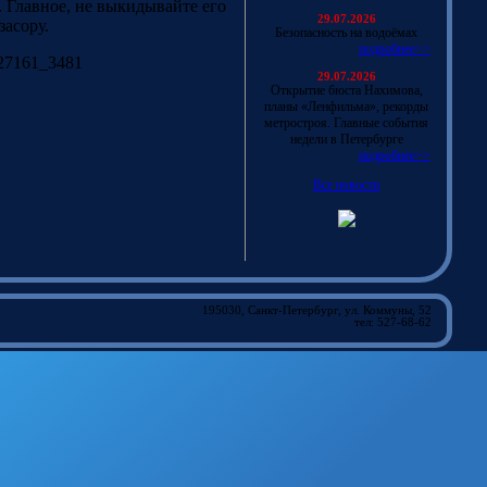
 Главное, не выкидывайте его
29.07.2026
засору.
Безопасность на водоёмах
подробнее>>
027161_3481
29.07.2026
Открытие бюста Нахимова,
планы «Ленфильма», рекорды
метростроя. Главные события
недели в Петербурге
подробнее>>
Все новости
195030, Санкт-Петербург, ул. Коммуны, 52
тел: 527-68-62