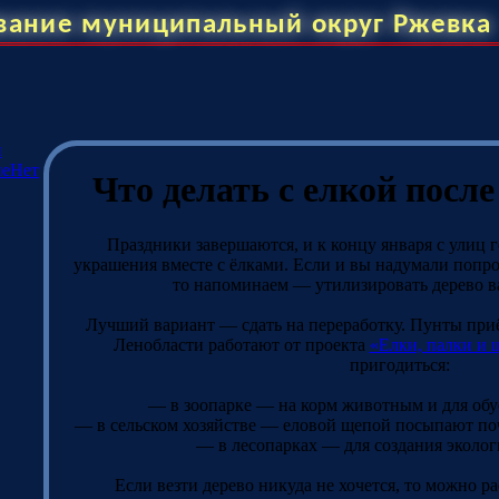
вание муниципальный округ Ржевка
и
ие
Нет
Что делать с елкой посл
Праздники завершаются, и к концу января с улиц 
украшения вместе с ёлками. Если и вы надумали попро
то напоминаем — утилизировать дерево в
‌Лучший вариант — сдать на переработку. Пунты приё
Ленобласти работают от проекта
«Елки, палки и 
пригодиться:
— в зоопарке — на корм животным и для обу
— в сельском хозяйстве — еловой щепой посыпают поч
— в лесопарках — для создания эколог
Если везти дерево никуда не хочется, то можно р