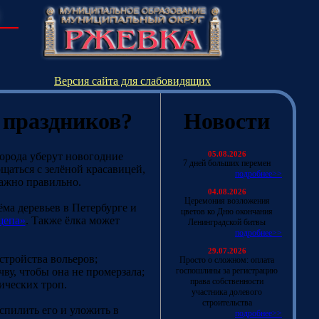
Версия сайта для слабовидящих
е праздников?
Новости
города уберут новогодние
05.08.2026
7 дней больших перемен
щаться с зелёной красавицей,
подробнее>>
ажно правильно.
04.08.2026
Церемония возложения
ма деревьев в Петербурге и
цветов ко Дню окончания
щепа»
. Также ёлка может
Ленинградской битвы
подробнее>>
29.07.2026
стройства вольеров;
Просто о сложном: оплата
ву, чтобы она не промерзала;
госпошлины за регистрацию
права собственности
ических троп.
участника долевого
строительства
аспилить его и уложить в
подробнее>>