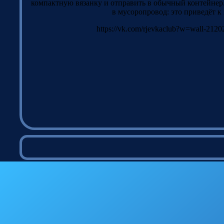
компактную вязанку и отправить в обычный контейнер.
в мусоропровод: это приведёт к 
https://vk.com/rjevkaclub?w=wall-212