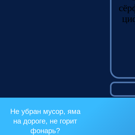
сёр
ци
Не убран мусор, яма
на дороге, не горит
фонарь?