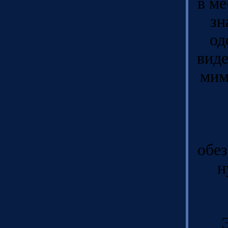
в ме
зн
од
виде
мим
обез
н