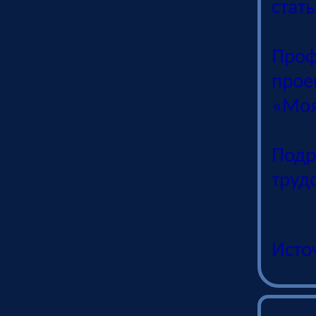
стат
Проф
прое
«Моя
Под
труд
Исто