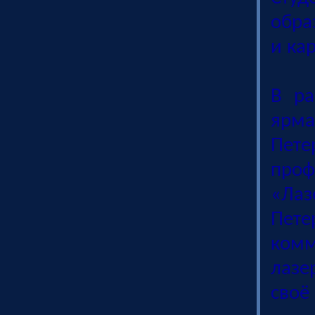
обра
и ка
В ра
ярма
Пе
проф
«Ла
Пет
комм
лазе
своё