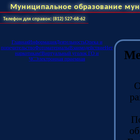
Муниципальное образование мун
Телефон для справок: (812) 527-68-62
Главная
Информация
Деятельность
Опека и
попечительство
Фотоматериалы
Взаимодействие
Нет
Ме
наркотикам!
Виртуальный уголок ГО и
ЧС
Электронная приемная
О
ра
П
об