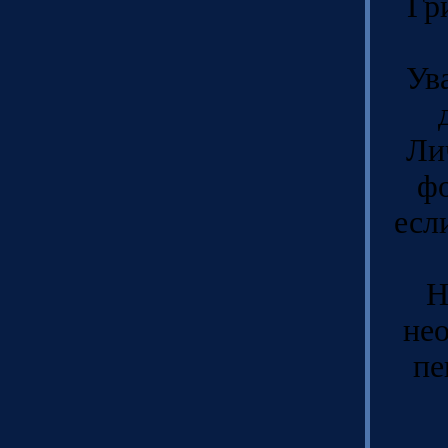
Гр
Ув
Ли
фо
есл
Н
нео
пе