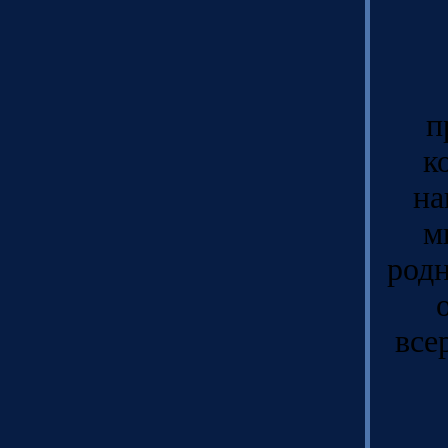
п
к
на
м
родн
все