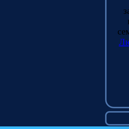
з
се
Л