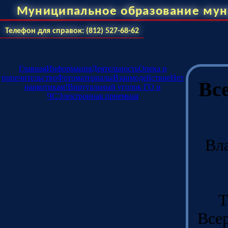
Муниципальное образование мун
Телефон для справок: (812) 527-68-62
Главная
Информация
Деятельность
Опека и
попечительство
Фотоматериалы
Взаимодействие
Нет
Вс
наркотикам!
Виртуальный уголок ГО и
ЧС
Электронная приемная
Вл
Т
Все