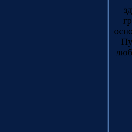
з
гр
осно
Пу
люб