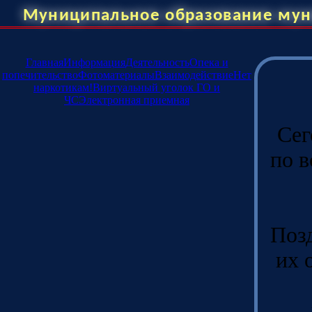
Муниципальное образование мун
Главная
Информация
Деятельность
Опека и
попечительство
Фотоматериалы
Взаимодействие
Нет
наркотикам!
Виртуальный уголок ГО и
ЧС
Электронная приемная
Сег
по 
Позд
их 