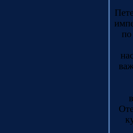
Пете
импе
по
на
важ
Оте
к