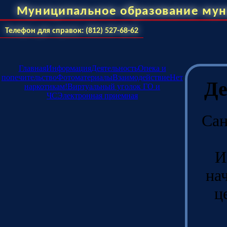
Муниципальное образование мун
Телефон для справок: (812) 527-68-62
Главная
Информация
Деятельность
Опека и
попечительство
Фотоматериалы
Взаимодействие
Нет
Де
наркотикам!
Виртуальный уголок ГО и
ЧС
Электронная приемная
Сан
И
на
ц