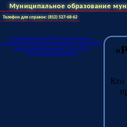
Муниципальное образование мун
Телефон для справок: (812) 527-68-62
Главная
Информация
Деятельность
Опека и
попечительство
Фотоматериалы
Взаимодействие
Нет
«Р
наркотикам!
Виртуальный уголок ГО и
ЧС
Электронная приемная
Кто
п