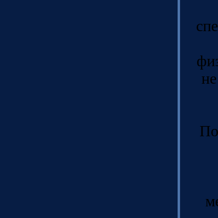
спе
фи
не
По
м