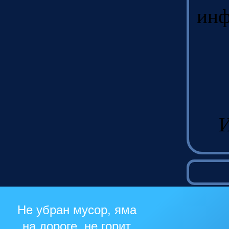
инф
И
Не убран мусор, яма
на дороге, не горит