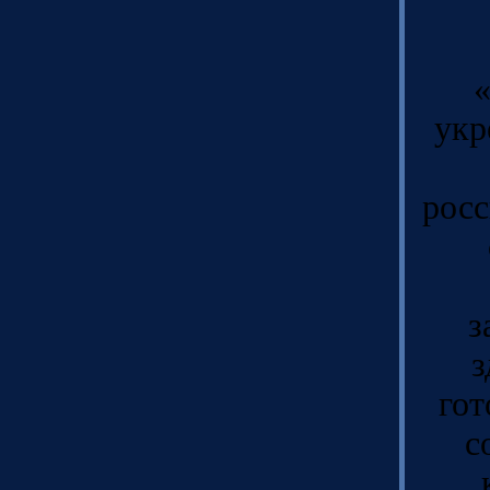
«
укр
росс
з
з
гот
с