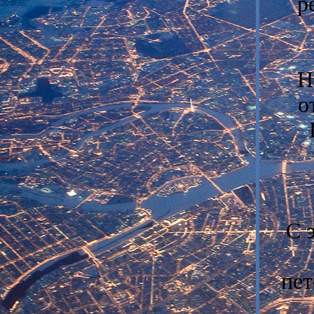
р
Н
о
С 
пет