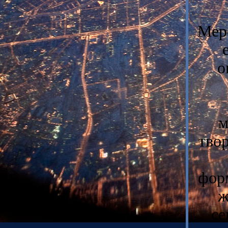
Мер
о
м
тво
фор
ж
се