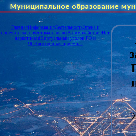
Муниципальное образование мун
Главная
Информация
Деятельность
Опека и
попечительство
Фотоматериалы
Взаимодействие
Нет
наркотикам!
Виртуальный уголок ГО и
ЧС
Электронная приемная
з