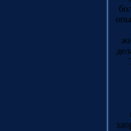
бо
опы
жи
дел
здо