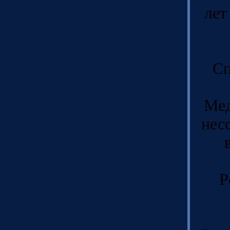
лет
Сп
Мед
нес
Р