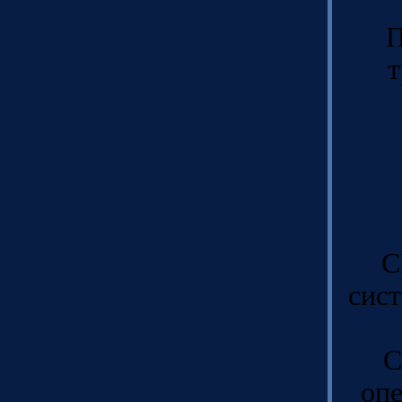
П
т
С
сист
С
опе