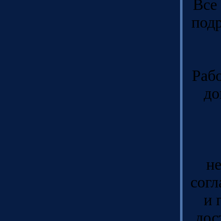
Все
под
Рабо
до
не
согл
и 
дос