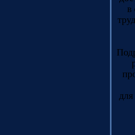
в
тру
Подр
пр
для