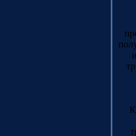
пр
пол
тр
К
т