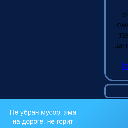
о
еж
пе
зан
h
Не убран мусор, яма
на дороге, не горит