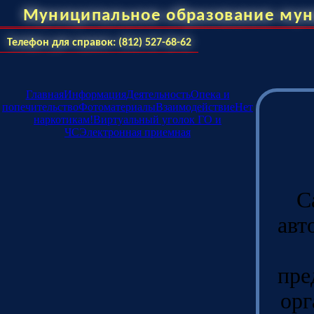
Муниципальное образование мун
Телефон для справок: (812) 527-68-62
Главная
Информация
Деятельность
Опека и
попечительство
Фотоматериалы
Взаимодействие
Нет
наркотикам!
Виртуальный уголок ГО и
ЧС
Электронная приемная
С
авт
пре
орг