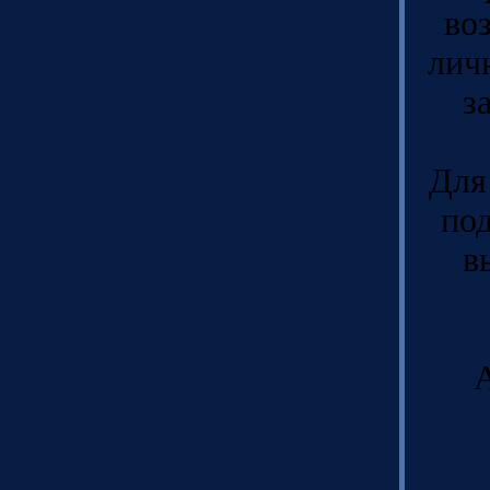
воз
лич
з
Для
под
в
А