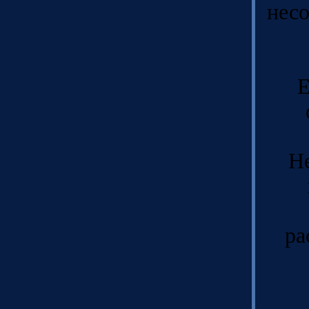
несо
Е
Н
ра