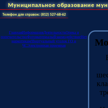
Муниципальное образование мун
Телефон для справок: (812) 527-68-62
Главная
Информация
Деятельность
Опека и
попечительство
Фотоматериалы
Взаимодействие
Нет
Мо
наркотикам!
Виртуальный уголок ГО и
ЧС
Электронная приемная
шес
кла
тр