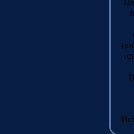
Це
по
с
В
Ист