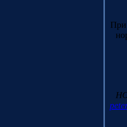
При
но
Н
pete