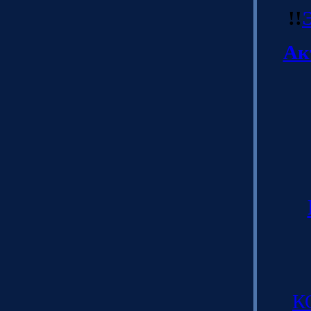
!!
Ак
К