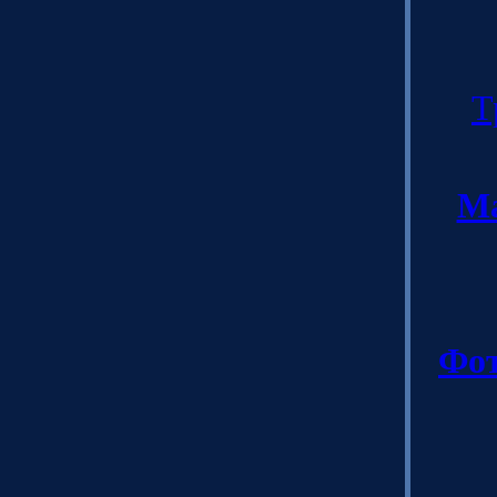
Т
Ма
Фот