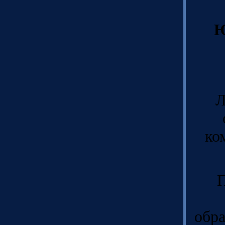
Ю
Л
ко
П
обра