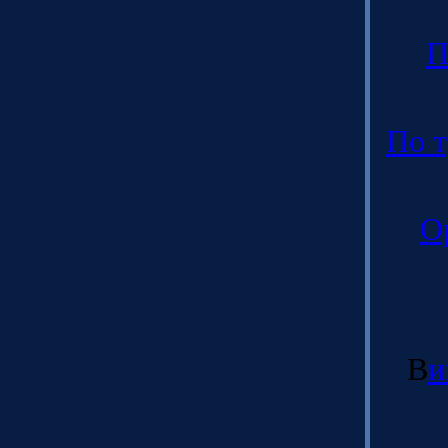
П
По т
О
В
и