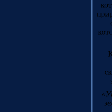
ко
прир
кот
К
ск
«У
зе