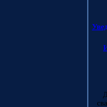
Увед
Д
св