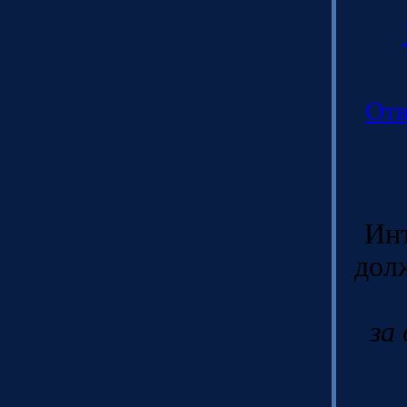
Отв
Ин
дол
за