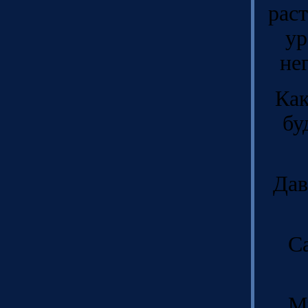
рас
ур
не
Как
бу
Дав
С
М