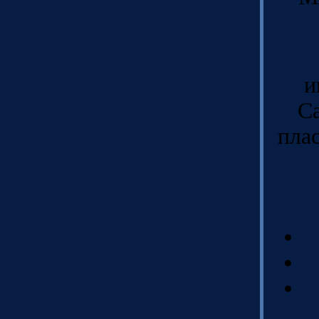
и
Са
плас