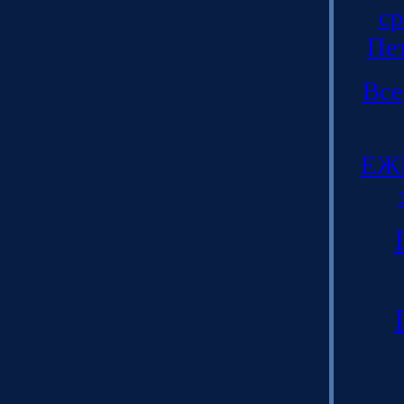
ср
Пе
Все
ЕЖЕ