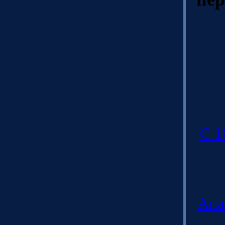
C 1
Ана