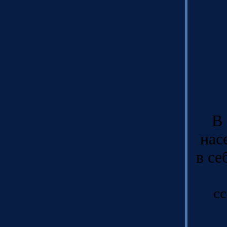
В 
нас
в се
с